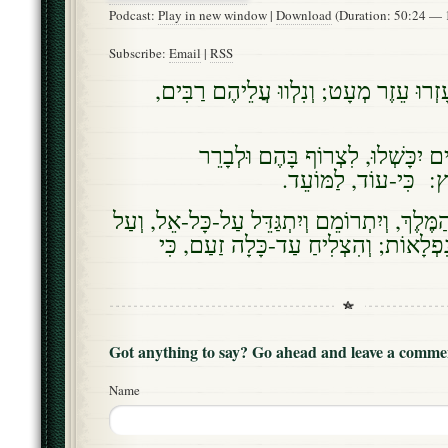
Podcast:
Play in new window
|
Download
(Duration: 50:24 —
Subscribe:
Email
|
RSS
עָזְרוּ עֵזֶר מְעָט; וְנִלְווּ עֲלֵיהֶם רַבִּים
ים יִכָּשְׁלוּ, לִצְרוֹף בָּהֶם וּלְבָרֵר
ֵץ: כִּי-עוֹד, לַמּוֹעֵד
מֶּלֶךְ, וְיִתְרוֹמֵם וְיִתְגַּדֵּל עַל-כָּל-אֵל, וְעַל
ִפְלָאוֹת; וְהִצְלִיחַ עַד-כָּלָה זַעַם, כִּי
Got anything to say? Go ahead and leave a comme
Name