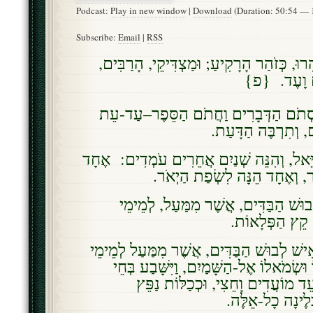
Podcast:
Play in new window
|
Download
(Duration: 50:54 —
Subscribe:
Email
|
RSS
הִרוּ, כְּזֹהַר הָרָקִיעַ; וּמַצְדִּיקֵי, הָרַבִּים
לָם וָעֶד. {פ
 סְתֹם הַדְּבָרִים וַחֲתֹם הַסֵּפֶר–עַד-עֵת
ם, וְתִרְבֶּה הַדָּעַת
ִיֵּאל, וְהִנֵּה שְׁנַיִם אֲחֵרִים עֹמְדִים: אֶחָד
ֹר, וְאֶחָד הֵנָּה לִשְׂפַת הַיְאֹר
בוּשׁ הַבַּדִּים, אֲשֶׁר מִמַּעַל, לְמֵימֵי
 קֵץ הַפְּלָאוֹת
שׁ לְבוּשׁ הַבַּדִּים, אֲשֶׁר מִמַּעַל לְמֵימֵי
ֹ וּשְׂמֹאלוֹ אֶל-הַשָּׁמַיִם, וַיִּשָּׁבַע בְּחֵי
ד מוֹעֲדִים וָחֵצִי, וּכְכַלּוֹת נַפֵּץ
לֶינָה כָל-אֵלֶּה