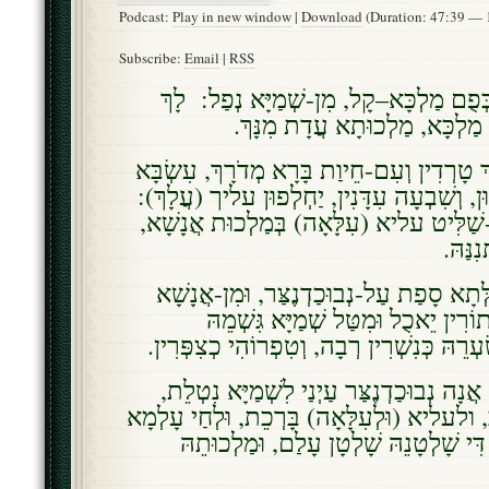
Podcast:
Play in new window
|
Download
(Duration: 47:39 —
Subscribe:
Email
|
RSS
ְפֻם מַלְכָּא–קָל, מִן-שְׁמַיָּא נְפַל: לָךְ
ַר מַלְכָּא, מַלְכוּתָא עֲדָת מִנָּךְ
ְ טָרְדִין וְעִם-חֵיוַת בָּרָא מְדֹרָךְ, עִשְׂבָּא
מוּן, וְשִׁבְעָה עִדָּנִין, יַחְלְפוּן עליך (עֲלָךְ
ִי-שַׁלִּיט עליא (עִלָּאָה) בְּמַלְכוּת אֲנָשָׁא
ְנִנַּהּ
ְתָא סָפַת עַל-נְבוּכַדְנֶצַּר, וּמִן-אֲנָשָׁא
ֹרִין יֵאכֻל וּמִטַּל שְׁמַיָּא גִּשְׁמֵהּ
עְרֵהּ כְּנִשְׁרִין רְבָה, וְטִפְרוֹהִי כְצִפְּרִין
 אֲנָה נְבוּכַדְנֶצַּר עַיְנַי לִשְׁמַיָּא נִטְלֵת
ּב, ולעליא (וּלְעִלָּאָה) בָּרְכֵת, וּלְחַי עָלְמָא
ִּי שָׁלְטָנֵהּ שָׁלְטָן עָלַם, וּמַלְכוּתֵהּ