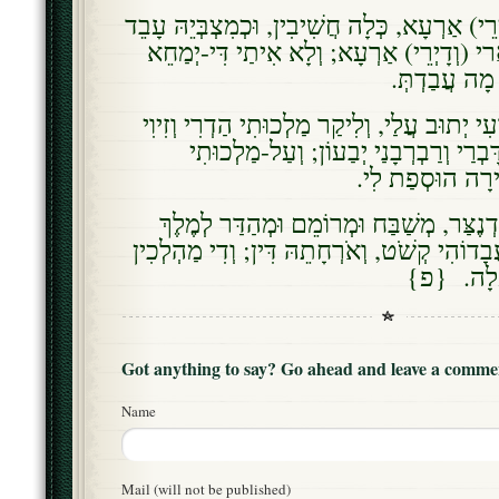
י) אַרְעָא, כְּלָה חֲשִׁיבִין, וּכְמִצְבְּיֵהּ עָבֵד
רי (וְדָיְרֵי) אַרְעָא; וְלָא אִיתַי דִּי-יְמַחֵא
ּ מָה עֲבַדְתְּ
עִי יְתוּב עֲלַי, וְלִיקַר מַלְכוּתִי הַדְרִי וְזִיוִי
ָבְרַי וְרַבְרְבָנַי יְבַעוֹן; וְעַל-מַלְכוּתִי
ִּירָה הוּסְפַת לִי
ְנֶצַּר, מְשַׁבַּח וּמְרוֹמֵם וּמְהַדַּר לְמֶלֶךְ
בָדוֹהִי קְשֹׁט, וְאֹרְחָתֵהּ דִּין; וְדִי מַהְלְכִין
ְׁפָּלָה. {פ
Got anything to say? Go ahead and leave a comme
Name
Mail (will not be published)