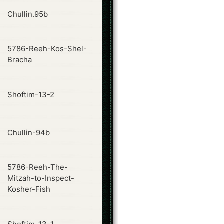
ode
Chullin.95b
5786-Reeh-Kos-Shel-
ode
Bracha
ode
Shoftim-13-2
ode
Chullin-94b
5786-Reeh-The-
ode
Mitzah-to-Inspect-
Kosher-Fish
ode