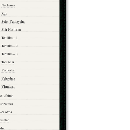
Nechemia
Rus
Sefer Yeshayahu
Shir Hashirim
Tehillim – 1
Tehillim – 2
Tehillim – 3
Trei Asar
Yechezkel
Yehoshua
Yirmiyah
rek Shirah
sonalities
rkei Avos
emittah
ddur