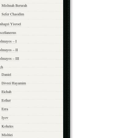
Mishnah Berurah
Sefer Chasidim
nhagei Yisroel
scellaneous
shnayos – I
shnayos – II
shnayos – III
ch
Daniel
Divrei Hayamim
Eichah
Esther
Ezra
Iyov
Koheles
Mishlei