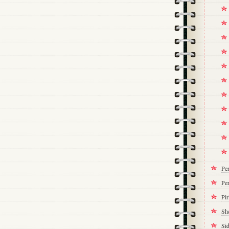
Pe
Per
Pi
Sh
Si