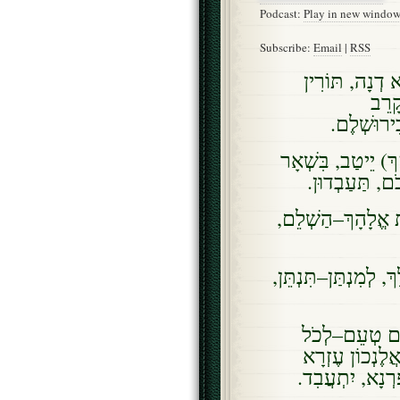
Podcast:
Play in new windo
Subscribe:
Email
|
RSS
א דְנָה, תּוֹרִין
קָרֵב
בִירוּשְׁלֶם
 יֵיטַב, בִּשְׁאָר
ֹם, תַּעַבְדוּן
ֵית אֱלָהָךְ–הַשְׁלֵם
ְ, לְמִנְתַּן–תִּנְתֵּן
ִׂים טְעֵם–לְכֹל
ְאֲלֶנְכוֹן עֶזְרָא
ַרְנָא, יִתְעֲבִד