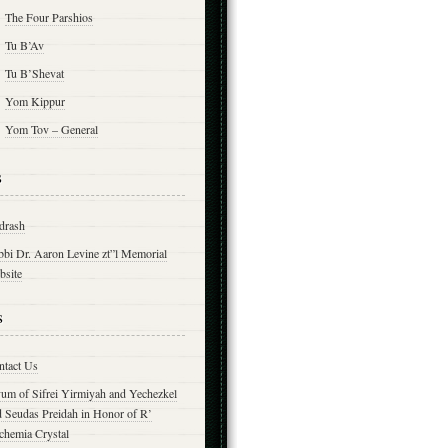
The Four Parshios
Tu B’Av
Tu B’Shevat
Yom Kippur
Yom Tov – General
s
drash
bbi Dr. Aaron Levine zt”l Memorial
bsite
s
ntact Us
yum of Sifrei Yirmiyah and Yechezkel
d Seudas Preidah in Honor of R’
chemia Crystal