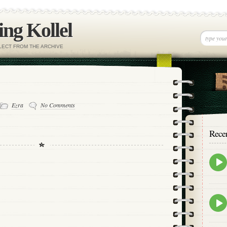
ng Kollel
ELECT FROM THE ARCHIVE
Ezra
No Comments
Rece
Epis
play
icon
Epis
play
icon