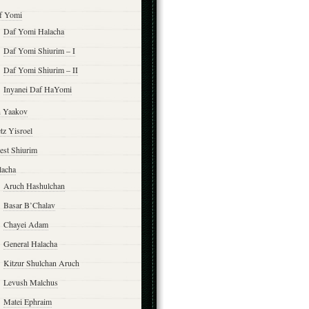
f Yomi
Daf Yomi Halacha
Daf Yomi Shiurim – I
Daf Yomi Shiurim – II
Inyanei Daf HaYomi
n Yaakov
tz Yisroel
est Shiurim
lacha
Aruch Hashulchan
Basar B’Chalav
Chayei Adam
General Halacha
Kitzur Shulchan Aruch
Levush Malchus
Matei Ephraim