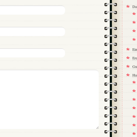
Da
Ei
Ere
Gu
Ha