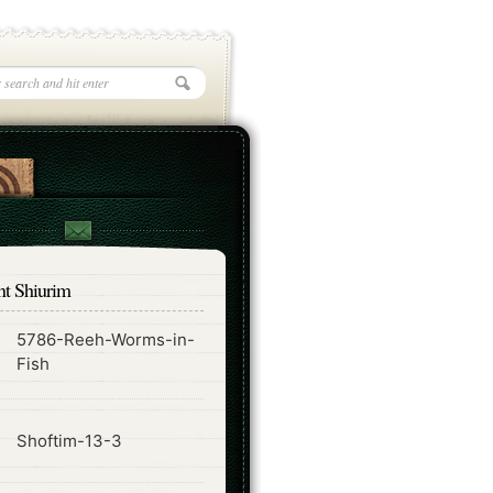
nt Shiurim
5786-Reeh-Worms-in-
ode
Fish
ode
Shoftim-13-3