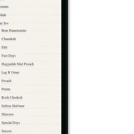
yumim
illah
m Tov
Bein Hametzarim
Chanukah
Elul
Fast Days
Haggadah Shel Pesach
Lag B’Omer
Pesach
Purim
Rosh Chodesh
Sefiras HaOmer
Shavuos
Special Days
Succos