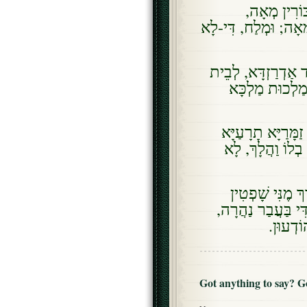
ּוֹרִין מְאָה
ְאָה; וּמְלַח, דִּי-לָא
ד אַדְרַזְדָּא, לְבֵית
ַלְכוּת מַלְכָּא
ַמָּרַיָּא תָרָעַיָּא
בְלוֹ וַהֲלָךְ, לָא
ְ מֶנִּי שָׁפְטִין
 דִּי בַּעֲבַר נַהֲרָה
הוֹדְעוּן
Got anything to say? 