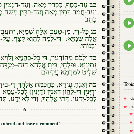
כב
עַד-כְּסַף, כַּכְּרִין מְאָה, וְעַד-חִנְטִין כ,
play
icon
וְעַד-חֲמַר בַּתִּין מְאָה וְעַד-בַּתִּין מְשַׁח מ
כְתָב.
Epis
play
כג
כָּל-דִּי, מִן-טַעַם אֱלָהּ שְׁמַיָּא, יִתְעֲבֵ
icon
אֱלָהּ שְׁמַיָּא: דִּי-לְמָה לֶהֱוֵא קְצַף, עַל-מ
Epis
וּבְנוֹהִי.
play
icon
כד
וּלְכֹם מְהוֹדְעִין, דִּי כָל-כָּהֲנַיָּא וְלֵוָיֵא ז
נְתִינַיָּא, וּפָלְחֵי, בֵּית אֱלָהָא דְנָה–מִנְדָּה 
שַׁלִּיט לְמִרְמֵא עֲלֵיהֹם.
כה
וְאַנְתְּ עֶזְרָא, כְּחָכְמַת אֱלָהָךְ דִּי-בִידָך
Topic
וְדַיָּנִין דִּי-לֶהֱו‍ֹן דאנין (דָּיְנִין) לְכָל-עַמָּא,
לְכָל-יָדְעֵי, דָּתֵי אֱלָהָךְ; וְדִי לָא יָדַע, תְּ.
Al
Ch
Go ahead and leave a comment!