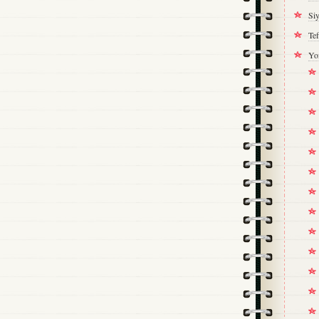
Si
Tef
Yo