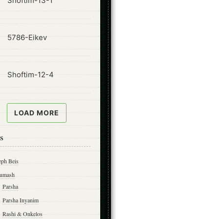
Shoftim-13-1
ode
5786-Eikev
ode
Shoftim-12-4
LOAD MORE
s
eph Beis
umash
Parsha
Parsha Inyanim
Rashi & Onkelos