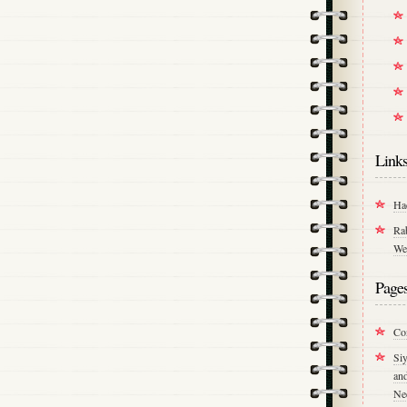
Link
Ha
Ra
We
Page
Co
Si
an
Ne