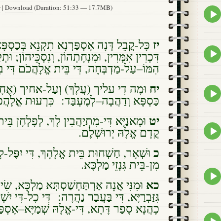
w
|
Download
(Duration: 51:33 — 17.7MB)
Epis
play
icon
יז
כָּל-קֳבֵל דְּנָה אָסְפַּרְנָא תִקְנֵא בְּכַסְפָּ
Epis
דִּכְרִין אִמְּרִין, וּמִנְחָתְהוֹן, וְנִסְכֵּיהוֹן; וּתְ
play
הִמּוֹ–עַל-מַדְבְּחָה, דִּי בֵּית אֱלָהֲכֹם דִּי .
icon
יח
וּמָה דִי עליך (עֲלָךְ) וְעַל-אחיך (אֶחָךְ)
Epis
כַּסְפָּא וְדַהֲבָה–לְמֶעְבַּד: כִּרְעוּת אֱלָהֲכ.
play
icon
יט
וּמָאנַיָּא דִּי-מִתְיַהֲבִין לָךְ, לְפָלְחָן בּ,
Epis
קֳדָם אֱלָהּ יְרוּשְׁלֶם.
play
icon
כ
וּשְׁאָר, חַשְׁחוּת בֵּית אֱלָהָךְ, דִּי יִפֶּל-לָך,
מִן-בֵּית גִּנְזֵי מַלְכָּא.
Epis
כא
play
וּמִנִּי אֲנָה אַרְתַּחְשַׁסְתְּא מַלְכָּא, ש
icon
גִּזַּבְרַיָּא, דִּי בַּעֲבַר נַהֲרָה: דִּי כָל-דִּי יִשׁ
כָהֲנָא סָפַר דָּתָא, דִּי-אֱלָהּ שְׁמַיָּא–אָסְפּ.
Epis