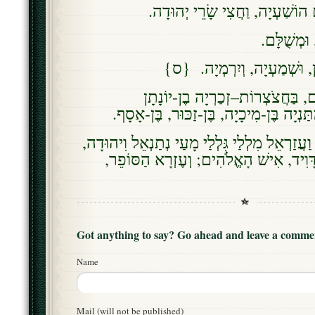
ם הוֹשַׁעְיָה, וַחֲצִי שָׂרֵי יְהוּדָה
 וּמְשֻׁלָּם
מִן, וּשְׁמַעְיָה, וְיִרְמְיָה. {ס
ים, בַּחֲצֹצְרוֹת–זְכַרְיָה בֶן-יוֹנָתָן
ַתַּנְיָה בֶּן-מִיכָיָה, בֶּן-זַכּוּר, בֶּן-אָסָף
וַעֲזַרְאֵל מִלְלַי גִּלְלַי מָעַי נְתַנְאֵל וִיהוּדָה
ר דָּוִיד, אִישׁ הָאֱלֹהִים; וְעֶזְרָא הַסּוֹפֵר
Got anything to say? Go ahead and leave a comme
Name
Mail (will not be published)