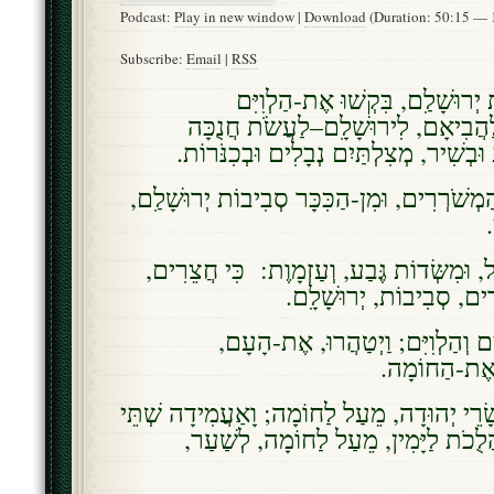
Podcast:
Play in new window
|
Download
(Duration: 50:15 —
Subscribe:
Email
|
RSS
יְרוּשָׁלִַם, בִּקְשׁוּ אֶת-הַלְוִיִּם
הֲבִיאָם, לִירוּשָׁלִָם–לַעֲשֹׂת חֲנֻכָּה
וּבְשִׁיר, מְצִלְתַּיִם נְבָלִים וּבְכִנֹּרוֹת
י הַמְשֹׁרְרִים, וּמִן-הַכִּכָּר סְבִיבוֹת יְרוּשָׁלִַם
י
ָּל, וּמִשְּׂדוֹת גֶּבַע, וְעַזְמָוֶת: כִּי חֲצֵרִים
רִים, סְבִיבוֹת, יְרוּשָׁלִָם
ֲנִים וְהַלְוִיִּם; וַיְטַהֲרוּ, אֶת-הָעָם
וְאֶת-הַחוֹמָה
רֵי יְהוּדָה, מֵעַל לַחוֹמָה; וָאַעֲמִידָה שְׁתֵּי
הֲלֻכֹת לַיָּמִין, מֵעַל לַחוֹמָה, לְשַׁעַר