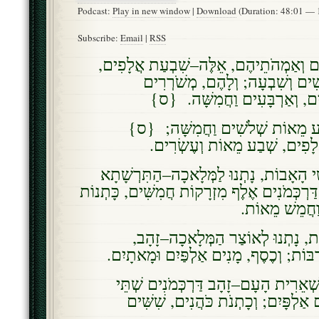
Podcast:
Play in new window
|
Download
(Duration: 48:01 —
Subscribe:
Email
|
RSS
ֶם וְאַמְהֹתֵיהֶם, אֵלֶּה–שִׁבְעַת אֲלָפִים
ִים וְשִׁבְעָה; וְלָהֶם, מְשֹׁרְרִים
ִם, וְאַרְבָּעִים וַחֲמִשָּׁה. {ס
ְבַּע מֵאוֹת שְׁלֹשִׁים וַחֲמִשָּׁה; {ס
לָפִים, שְׁבַע מֵאוֹת וְעֶשְׂרִים
 הָאָבוֹת, נָתְנוּ לַמְּלָאכָה–הַתִּרְשָׁתָא
ַּרְכְּמֹנִים אֶלֶף מִזְרָקוֹת חֲמִשִּׁים, כָּתְנוֹת
 וַחֲמֵשׁ מֵאוֹת
ֹת, נָתְנוּ לְאוֹצַר הַמְּלָאכָה–זָהָב
י רִבּוֹת; וְכֶסֶף, מָנִים אַלְפַּיִם וּמָאתָיִם
שְׁאֵרִית הָעָם–זָהָב דַּרְכְּמֹנִים שְׁתֵּי
 אַלְפָּיִם; וְכָתְנֹת כֹּהֲנִים, שִׁשִּׁים