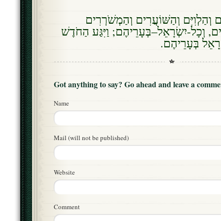
ים וְהַלְוִיִּם וְהַשּׁוֹעֲרִים וְהַמְשֹׁרְרִים
ים, וְכָל-יִשְׂרָאֵל–בְּעָרֵיהֶם; וַיִּגַּע הַחֹדֶשׁ
שְׂרָאֵל בְּעָרֵיהֶם
Got anything to say? Go ahead and leave a comme
Name
Mail (will not be published)
Website
Comment