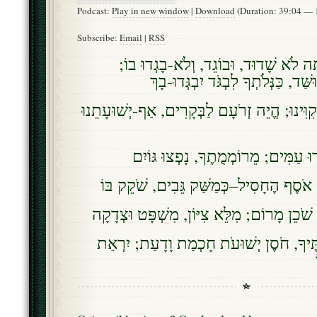
Podcast:
Play in new window
|
Download
(Duration: 39:04 —
Subscribe:
Email
|
RSS
ָּה לֹא שָׁדוּד, וּבוֹגֵד, וְלֹא-בָגְדוּ בוֹ
ַׁד, כַּנְּלֹתְךָ לִבְגֹּד יִבְגְּדוּ-בָךְ
קִוִּינוּ; הֱיֵה זְרֹעָם לַבְּקָרִים, אַף-יְשׁוּעָתֵנוּ
ּ עַמִּים; מֵרוֹמְמֻתֶךָ, נָפְצוּ גּוֹיִם
 אֹסֶף הֶחָסִיל–כְּמַשַּׁק גֵּבִים, שֹׁקֵק בּוֹ
י שֹׁכֵן מָרוֹם; מִלֵּא צִיּוֹן, מִשְׁפָּט וּצְדָקָה
ֶיךָ, חֹסֶן יְשׁוּעֹת חָכְמַת וָדָעַת; יִרְאַת