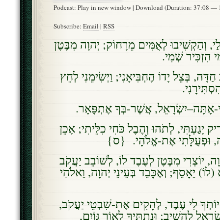
Podcast:
Play in new window
|
Download
(Duration: 37:08 —
Subscribe:
Email
|
RSS
ַי, וְהַקְשִׁיבוּ לְאֻמִּים מֵרָחוֹק; יְהוָה מִבֶּטֶן
ִּי הִזְכִּיר שְׁמִי
 חַדָּה, בְּצֵל יָדוֹ הֶחְבִּיאָנִי; וַיְשִׂימֵנִי לְחֵץ
הִסְתִּירָנִי
ִּי-אָתָּה–יִשְׂרָאֵל, אֲשֶׁר-בְּךָ אֶתְפָּאָר
ִיק יָגַעְתִּי, לְתֹהוּ וְהֶבֶל כֹּחִי כִלֵּיתִי; אָכֵן
ָה, וּפְעֻלָּתִי אֶת-אֱלֹהָי. {ס
ה, יוֹצְרִי מִבֶּטֶן לְעֶבֶד לוֹ, לְשׁוֹבֵב יַעֲקֹב
 (לוֹ) יֵאָסֵף; וְאֶכָּבֵד בְּעֵינֵי יְהוָה, וֵאלֹהַי
ְיוֹתְךָ לִי עֶבֶד, לְהָקִים אֶת-שִׁבְטֵי יַעֲקֹב
ְׂרָאֵל לְהָשִׁיב; וּנְתַתִּיךָ לְאוֹר גּוֹיִם