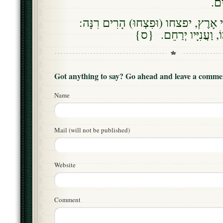
ִים
ִילִי אָרֶץ, יפצחו (וּפִצְחוּ) הָרִים רִנָּה
וֹ, וַעֲנִיָּיו יְרַחֵם. {ס
Got anything to say? Go ahead and leave a comme
Name
Mail (will not be published)
Website
Comment