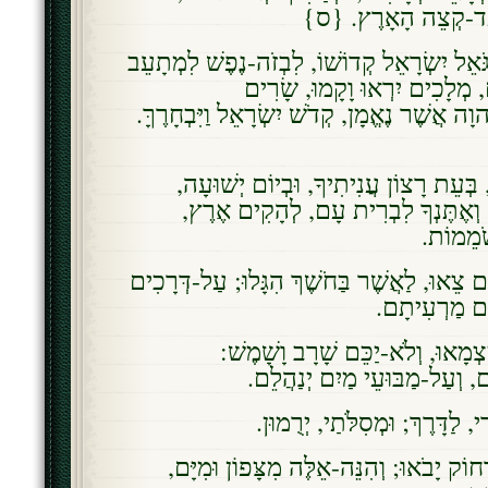
י עַד-קְצֵה הָאָרֶץ. {ס
אֵל יִשְׂרָאֵל קְדוֹשׁוֹ, לִבְזֹה-נֶפֶשׁ לִמְתָעֵב
, מְלָכִים יִרְאוּ וָקָמוּ, שָׂרִים
 יְהוָה אֲשֶׁר נֶאֱמָן, קְדֹשׁ יִשְׂרָאֵל וַיִּבְחָרֶךָּ
בְּעֵת רָצוֹן עֲנִיתִיךָ, וּבְיוֹם יְשׁוּעָה
ְךָ, וְאֶתֶּנְךָ לִבְרִית עָם, לְהָקִים אֶרֶץ
שֹׁמֵמוֹת
ֵאוּ, לַאֲשֶׁר בַּחֹשֶׁךְ הִגָּלוּ; עַל-דְּרָכִים
ָיִים מַרְעִיתָם
ִצְמָאוּ, וְלֹא-יַכֵּם שָׁרָב וָשָׁמֶשׁ
ֵם, וְעַל-מַבּוּעֵי מַיִם יְנַהֲלֵם
י, לַדָּרֶךְ; וּמְסִלֹּתַי, יְרֻמוּן
וֹק יָבֹאוּ; וְהִנֵּה-אֵלֶּה מִצָּפוֹן וּמִיָּם