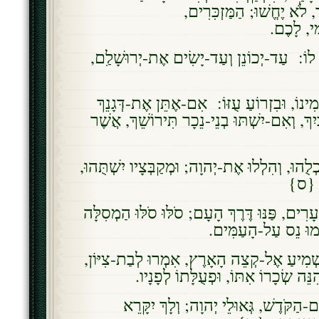
ד, לֹא יֶחֱשׁוּ; הַמַּזְכִּרִים
ִי, לָכֶם
, לוֹ: עַד-יְכוֹנֵן וְעַד-יָשִׂים אֶת-יְרוּשָׁלִַם
ִינוֹ, וּבִזְרוֹעַ עֻזּוֹ: אִם-אֶתֵּן אֶת-דְּגָנֵךְ
ךְ, וְאִם-יִשְׁתּוּ בְנֵי-נֵכָר תִּירוֹשֵׁךְ, אֲשֶׁר
ְלֻהוּ, וְהִלְלוּ אֶת-יְהוָה; וּמְקַבְּצָיו יִשְׁתֻּהוּ
י. {ס
עָרִים, פַּנּוּ דֶּרֶךְ הָעָם; סֹלּוּ סֹלּוּ הַמְסִלָּה
ִימוּ נֵס עַל-הָעַמִּים
שְׁמִיעַ אֶל-קְצֵה הָאָרֶץ, אִמְרוּ לְבַת-צִיּוֹן
ִנֵּה שְׂכָרוֹ אִתּוֹ, וּפְעֻלָּתוֹ לְפָנָיו
הַקֹּדֶשׁ, גְּאוּלֵי יְהוָה; וְלָךְ יִקָּרֵא