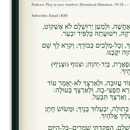
Podcast:
Play in new window
|
Download
(Duration: 39:28 —
Subscribe:
Email
|
RSS
 אֶחֱשֶׁה, וּלְמַעַן יְרוּשָׁלִַם לֹא אֶשְׁקוֹט
ְקָהּ, וִישׁוּעָתָהּ כְּלַפִּיד יִבְעָר
ךְ, וְכָל-מְלָכִים כְּבוֹדֵךְ; וְקֹרָא לָךְ שֵׁם
ָה יִקֳּבֶנּוּ
ִפְאֶרֶת, בְּיַד-יְהוָה; וצנוף (וּצְנִיף
ָיִךְ
ד עֲזוּבָה, וּלְאַרְצֵךְ לֹא-יֵאָמֵר עוֹד
ָּרֵא חֶפְצִי-בָהּ, וּלְאַרְצֵךְ בְּעוּלָה
, וְאַרְצֵךְ תִּבָּעֵל
ְּתוּלָה, יִבְעָלוּךְ בָּנָיִךְ; וּמְשׂוֹשׂ חָתָן
לַיִךְ אֱלֹהָיִךְ
שָׁלִַם, הִפְקַדְתִּי שֹׁמְרִים–כָּל-הַיּוֹם