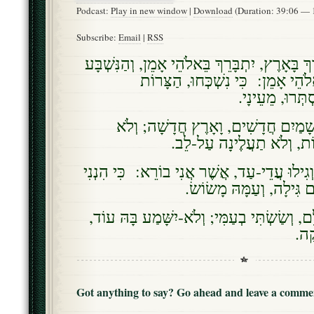
Podcast:
Play in new window
|
Download
(Duration: 39:06 —
Subscribe:
Email
|
RSS
 בָּאָרֶץ, יִתְבָּרֵךְ בֵּאלֹהֵי אָמֵן, וְהַנִּשְׁבָּע
לֹהֵי אָמֵן: כִּי נִשְׁכְּחוּ, הַצָּרוֹת
ְתְּרוּ, מֵעֵינָי
שָׁמַיִם חֲדָשִׁים, וָאָרֶץ חֲדָשָׁה; וְלֹא
נוֹת, וְלֹא תַעֲלֶינָה עַל-לֵב
גִילוּ עֲדֵי-עַד, אֲשֶׁר אֲנִי בוֹרֵא: כִּי הִנְנִי
ם גִּילָה, וְעַמָּהּ מָשׂוֹשׂ
לִַם, וְשַׂשְׂתִּי בְעַמִּי; וְלֹא-יִשָּׁמַע בָּהּ עוֹד
ָקָה
Got anything to say? Go ahead and leave a comme