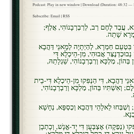
Podcast:
Play in new window
|
Download
(Duration: 48:32 —
Subscribe:
Email
|
RSS
ָּא, עֲבַד לְחֶם רַב, לְרַבְרְבָנוֹהִי, אֲלַף
חַמְרָא שָׁתֵה
בִּטְעֵם חַמְרָא, לְהַיְתָיָה לְמָאנֵי דַּהֲבָא
ק נְבוּכַדְנֶצַּר אֲבוּהִי, מִן-הֵיכְלָא דִּי
ֹן בְּהוֹן, מַלְכָּא וְרַבְרְבָנוֹהִי, שֵׁגְלָתֵהּ
אנֵי דַהֲבָא, דִּי הַנְפִּקוּ מִן-הֵיכְלָא דִּי-בֵית
לֶם; וְאִשְׁתִּיו בְּהוֹן, מַלְכָּא וְרַבְרְבָנוֹהִי
ּ
וְשַׁבַּחוּ לֵאלָהֵי דַּהֲבָא וְכַסְפָּא, נְחָשָׁא
בְנָא
 (נְפַקָה) אֶצְבְּעָן דִּי יַד-אֱנָשׁ, וְכָתְבָן
 עַל-גִּירָא דִּי-כְתַל הֵיכְלָא דִּי מַלְכָּא