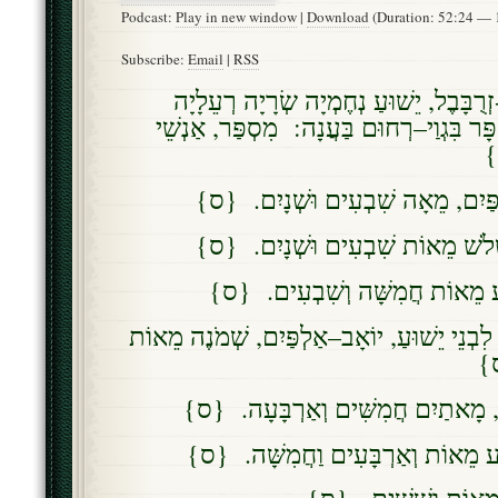
Podcast:
Play in new window
|
Download
(Duration: 52:24 —
Subscribe:
Email
|
RSS
ֻבָּבֶל, יֵשׁוּעַ נְחֶמְיָה שְׂרָיָה רְעֵלָיָה
ְפָּר בִּגְוַי–רְחוּם בַּעֲנָה: מִסְפַּר, אַנְשֵׁי
ס
ְפַּיִם, מֵאָה שִׁבְעִים וּשְׁנָיִם. {ס
 שְׁלֹשׁ מֵאוֹת שִׁבְעִים וּשְׁנָיִם. {ס
בַע מֵאוֹת חֲמִשָּׁה וְשִׁבְעִים. {ס
ִבְנֵי יֵשׁוּעַ, יוֹאָב–אַלְפַּיִם, שְׁמֹנֶה מֵאוֹת
{ס
ף, מָאתַיִם חֲמִשִּׁים וְאַרְבָּעָה. {ס
שַׁע מֵאוֹת וְאַרְבָּעִים וַחֲמִשָּׁה. {ס