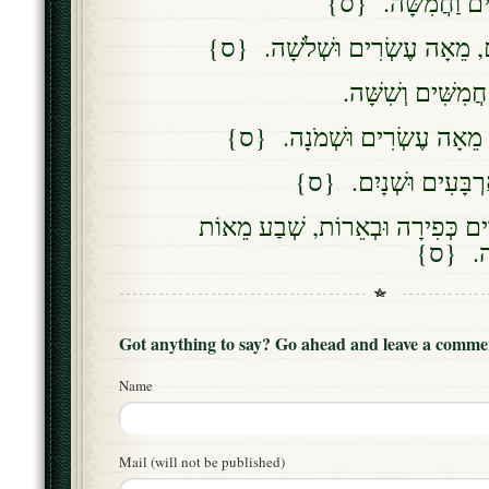
ְׁעִים וַחֲמִשָּׁה. {ס
ֶם, מֵאָה עֶשְׂרִים וּשְׁלֹשָׁה. {ס
חֲמִשִּׁים וְשִׁשָּׁה
ת, מֵאָה עֶשְׂרִים וּשְׁמֹנָה. {ס
 אַרְבָּעִים וּשְׁנָיִם. {ס
ִים כְּפִירָה וּבְאֵרוֹת, שְׁבַע מֵאוֹת
ֹשָׁה. {ס
Got anything to say? Go ahead and leave a comme
Name
Mail (will not be published)