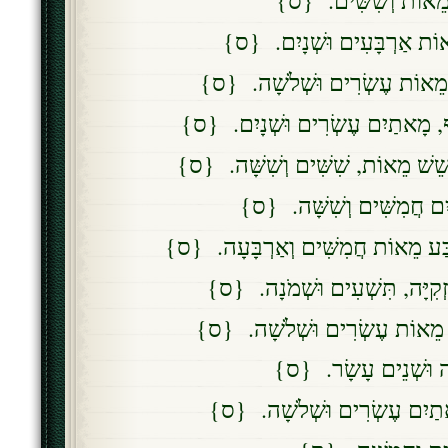
ַע מֵאוֹת וְשִׁשִּׁים. {ס
מֵאוֹת אַרְבָּעִים וּשְׁנָיִם. {ס
שׁ מֵאוֹת עֶשְׂרִים וּשְׁלֹשָׁה. {ס
ֶלֶף, מָאתַיִם עֶשְׂרִים וּשְׁנָיִם. {ס
–שֵׁשׁ מֵאוֹת, שִׁשִּׁים וְשִׁשָּׁה. {ס
ְפַּיִם חֲמִשִּׁים וְשִׁשָּׁה. {ס
רְבַּע מֵאוֹת חֲמִשִּׁים וְאַרְבָּעָה. {ס
ִזְקִיָּה, תִּשְׁעִים וּשְׁמֹנָה. {ס
ֹשׁ מֵאוֹת עֶשְׂרִים וּשְׁלֹשָׁה. {ס
אָה וּשְׁנֵים עָשָׂר. {ס
ָאתַיִם עֶשְׂרִים וּשְׁלֹשָׁה. {ס