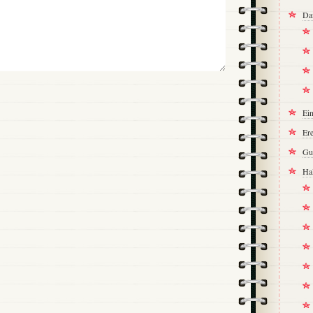
Da
Ei
Ere
Gu
Ha