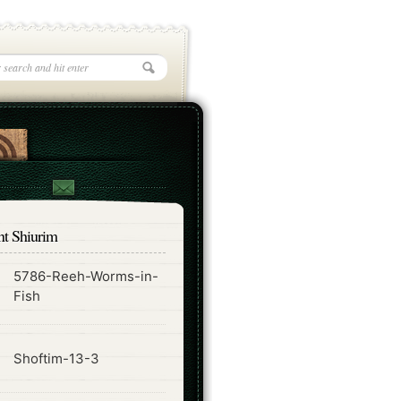
nt Shiurim
5786-Reeh-Worms-in-
ode
Fish
ode
Shoftim-13-3