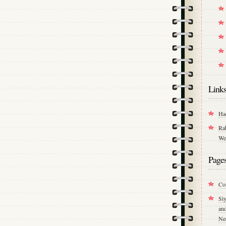
Link
Ha
Ra
We
Page
Co
Si
an
Ne