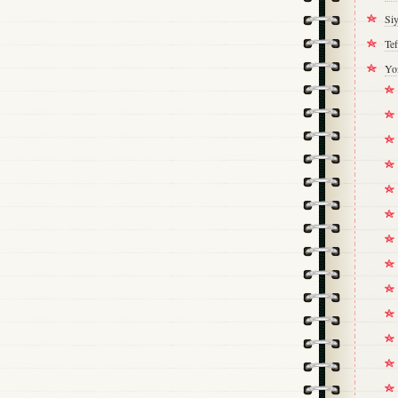
Si
Tef
Yo