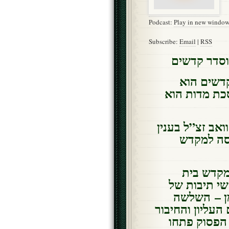
Podcast:
Play in new windo
Subscribe:
Email
|
RSS
וסדר קדשים
ונשלמה פרים שפתינו – לימוד סדר קדשים הוא
כת מדות הוא
אב זצ”ל בענין
סה למקדש
מקדש בית
שי תיבות של
ן – השלשה
העליון והחיבור
הפסוק פתחו