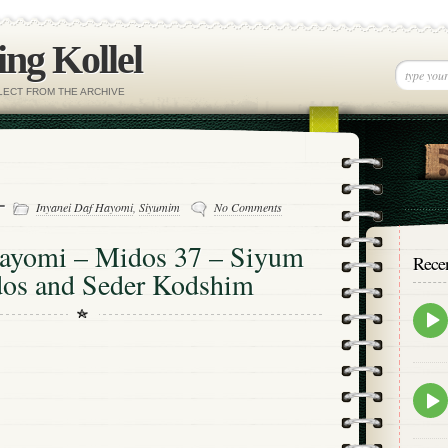
ng Kollel
ELECT FROM THE ARCHIVE
 -
Inyanei Daf Hayomi
,
Siyumim
No Comments
Hayomi – Midos 37 – Siyum
Rece
os and Seder Kodshim
Epis
play
icon
Epis
play
icon