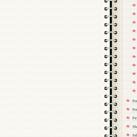
Pe
Per
Pi
Sh
Si