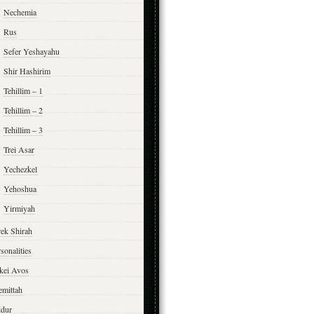
Nechemia
Rus
Sefer Yeshayahu
Shir Hashirim
Tehillim – 1
Tehillim – 2
Tehillim – 3
Trei Asar
Yechezkel
Yehoshua
Yirmiyah
rek Shirah
sonalities
rkei Avos
emittah
ddur