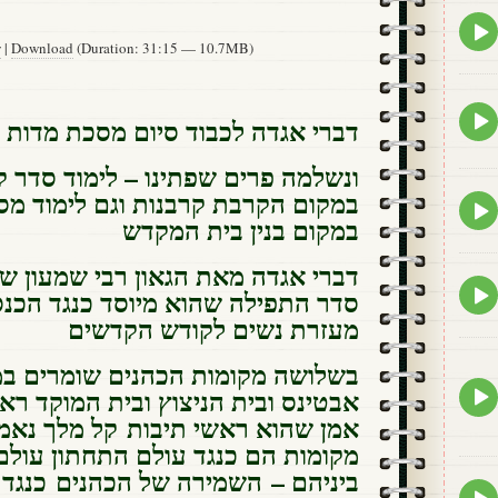
Epis
play
w
|
Download
(Duration: 31:15 — 10.7MB)
icon
Epis
דברי אגדה לכבוד סיום מסכת מדות 
play
icon
במקום הקרבת קרבנות וגם לימוד מס
Epis
במקום בנין בית המקדש
play
icon
דברי אגדה מאת הגאון רבי שמעון שוו
Epis
סדר התפילה שהוא מיוסד כנגד הכנ
play
מעזרת נשים לקודש הקדשים
icon
בשלושה מקומות הכהנים שומרים ב
Epis
אבטינס ובית הניצוץ ובית המוקד רא
play
אמן שהוא ראשי תיבות קל מלך נאמ
icon
מקומות הם כנגד עולם התחתון עולם 
ביניהם – השמירה של הכהנים כנגד 
Epis