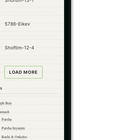
Shoftim-13-1
ode
5786-Eikev
ode
Shoftim-12-4
LOAD MORE
s
eph Beis
umash
Parsha
Parsha Inyanim
Rashi & Onkelos