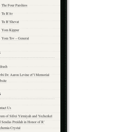
The Four Parshios
Tu B’Av
Tu B’Shevat
Yom Kippur
Yom Tov – General
s
drash
bbi Dr. Aaron Levine zt”l Memorial
bsite
s
ntact Us
yum of Sifrei Yirmiyah and Yechezkel
d Seudas Preidah in Honor of R’
chemia Crystal