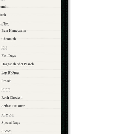
yumim
illah
m Tov
Bein Hametzarim
Chanukah
Elul
Fast Days
Haggadah Shel Pesach
Lag B’Omer
Pesach
Purim
Rosh Chodesh
Sefiras HaOmer
Shavuos
Special Days
Succos