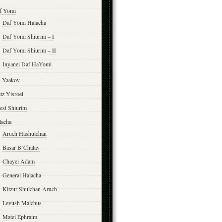
f Yomi
Daf Yomi Halacha
Daf Yomi Shiurim – I
Daf Yomi Shiurim – II
Inyanei Daf HaYomi
n Yaakov
tz Yisroel
est Shiurim
lacha
Aruch Hashulchan
Basar B’Chalav
Chayei Adam
General Halacha
Kitzur Shulchan Aruch
Levush Malchus
Matei Ephraim