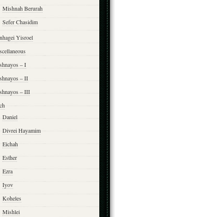
Mishnah Berurah
Sefer Chasidim
nhagei Yisroel
scellaneous
shnayos – I
shnayos – II
shnayos – III
ch
Daniel
Divrei Hayamim
Eichah
Esther
Ezra
Iyov
Koheles
Mishlei