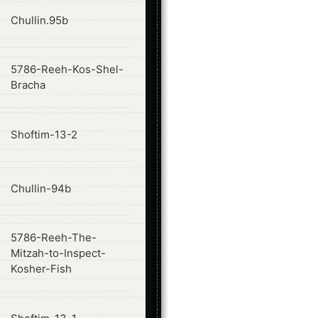
ode
Chullin.95b
5786-Reeh-Kos-Shel-
ode
Bracha
ode
Shoftim-13-2
ode
Chullin-94b
5786-Reeh-The-
ode
Mitzah-to-Inspect-
Kosher-Fish
ode