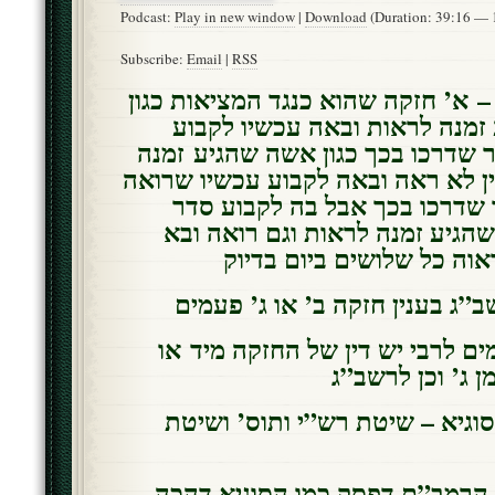
Podcast:
Play in new window
|
Download
(Duration: 39:16 —
Subscribe:
Email
|
RSS
 – א’ חזקה שהוא כנגד המציאות כגון
מנה לראות ובאה עכשיו לקבוע
 שדרכו בכך כגון אשה שהגיע זמנה
ן לא ראה ובאה לקבוע עכשיו שרואה
– דרכו בכך אבל בה לקבוע סדר
שהגיע זמנה לראות וגם רואה ובא
וה כל שלושים ביום בדיוק
”ג בענין חזקה ב’ או ג’ פעמים
ם לרבי יש דין של החזקה מיד או
ן ג’ וכן לרשב”ג
וגיא – שיטת רש”י ותוס’ ושיטת
י הרמב”ם דפסק כמו הסוגיא דהכה