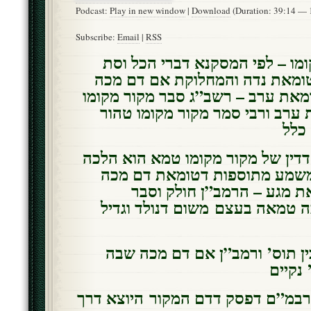
Podcast:
Play in new window
|
Download
(Duration: 39:14 —
Subscribe:
Email
|
RSS
ומו – לפי המסקנא דברי הכל וסת
 טומאת נדה והמחלוקת אם דם מכה
את ערב – רשב”ג סבר מקור מקומו
ערב ורבי סמר מקור מקומו טהור
 כלל
 דדין של מקור מקומו טמא הוא הלכה
משמע מתוספות דטומאת דם מכה
 מגע – הרמב”ן חולק וסבר
 טמאה בעצם משום דנולד וגדיל
ין תוס’ ורמב”ן אם דם מכה שבה
נקיים
רבמ”ם דפסק דדם המקור היוצא דרך