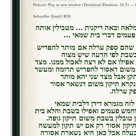
Podcast:
Play in new window
|
Download
(Duration: 24:51 —
Subscribe:
Email
|
RSS
אה ובאה ריקנית … מטבילין אותה
 פעמים דברי בית שמאי
ת שהם ספק ערלה אם מותר להפריש
שבת לפי הדעה שיש מצוה
פילו אם לא רצה לאכול ממנו. מצד
משום דאסור להפריש תרומה ומעשר
ן אבל מצד שני יהא מותר
נקרא תיקון משום דנשאר אסור
פק ערלה
לזה מגמרא דידן דלבית שמאי
חמש פעמים ואפילו בשבת והלא בית
ן טובלין בשבת משום תיקון גופה
יקון אסור רק אם יש תקון למעשה
בעלה אבל כאן היא נשארת אסורה