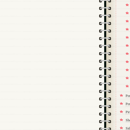
Pe
Per
Pi
Sh
Si