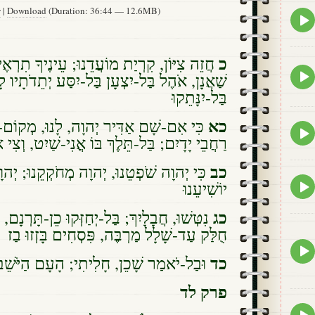
w
|
Download
(Duration: 36:44 — 12.6MB)
Epis
play
icon
כ
חֲזֵה צִיּוֹן, קִרְיַת מוֹעֲדֵנוּ; עֵינֶיךָ תִרְאֶינ
Epis
שַׁאֲנָן, אֹהֶל בַּל-יִצְעָן בַּל-יִסַּע יְתֵדֹתָיו ,
play
בַּל-יִנָּתֵקוּ
icon
כא
כִּי אִם-שָׁם אַדִּיר יְהוָה, לָנוּ, מְקוֹם,
Epis
רַחֲבֵי יָדָיִם; בַּל-תֵּלֶךְ בּוֹ אֳנִי-שַׁיִט, וְצִי א
play
icon
כב
כִּי יְהוָה שֹׁפְטֵנוּ, יְהוָה מְחֹקְקֵנוּ; יְהוָ
Epis
יוֹשִׁיעֵנוּ
play
icon
כג
נִטְּשׁוּ, חֲבָלָיִךְ; בַּל-יְחַזְּקוּ כֵן-תָּרְנָם,
חֻלַּק עַד-שָׁלָל מַרְבֶּה, פִּסְחִים בָּזְזוּ בַז
Epis
כד
play
וּבַל-יֹאמַר שָׁכֵן, חָלִיתִי; הָעָם הַיֹּשֵׁב ב
icon
פרק לד
Epis