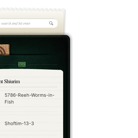
nt Shiurim
5786-Reeh-Worms-in-
ode
Fish
ode
Shoftim-13-3