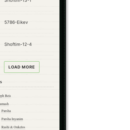
Shoftim-13-1
ode
5786-Eikev
ode
Shoftim-12-4
LOAD MORE
s
eph Beis
umash
Parsha
Parsha Inyanim
Rashi & Onkelos