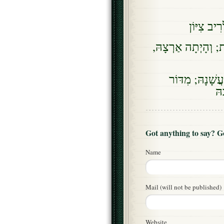
יב צִיּוֹן
ִית; וְהָיְתָה אַרְצָהּ
ֲשָׁנָהּ; מִדּוֹר
הּ
Got anything to say? 
Name
Mail (will not be published)
Website