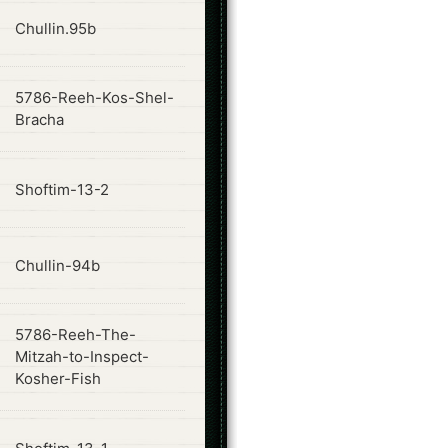
ode
Chullin.95b
5786-Reeh-Kos-Shel-
ode
Bracha
ode
Shoftim-13-2
ode
Chullin-94b
5786-Reeh-The-
ode
Mitzah-to-Inspect-
Kosher-Fish
ode