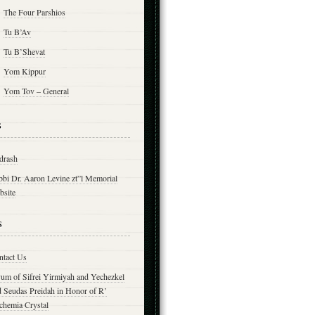
The Four Parshios
Tu B’Av
Tu B’Shevat
Yom Kippur
Yom Tov – General
s
drash
bbi Dr. Aaron Levine zt”l Memorial
bsite
s
ntact Us
yum of Sifrei Yirmiyah and Yechezkel
d Seudas Preidah in Honor of R’
chemia Crystal