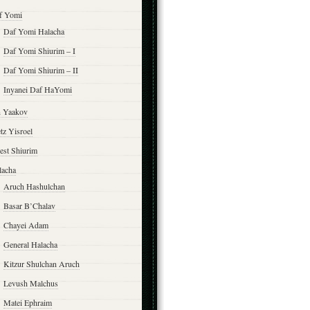
f Yomi
Daf Yomi Halacha
Daf Yomi Shiurim – I
Daf Yomi Shiurim – II
Inyanei Daf HaYomi
n Yaakov
tz Yisroel
est Shiurim
lacha
Aruch Hashulchan
Basar B’Chalav
Chayei Adam
General Halacha
Kitzur Shulchan Aruch
Levush Malchus
Matei Ephraim