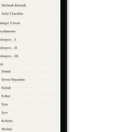
Mishnah Berurah
Sefer Chasidim
nhagei Yisroel
scellaneous
shnayos – I
shnayos – II
shnayos – III
ch
Daniel
Divrei Hayamim
Eichah
Esther
Ezra
Iyov
Koheles
Mishlei