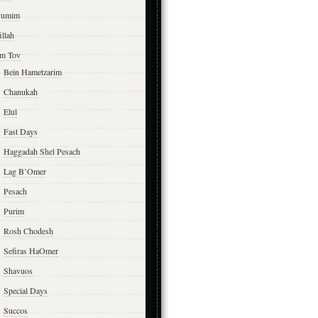
yumim
illah
m Tov
Bein Hametzarim
Chanukah
Elul
Fast Days
Haggadah Shel Pesach
Lag B’Omer
Pesach
Purim
Rosh Chodesh
Sefiras HaOmer
Shavuos
Special Days
Succos