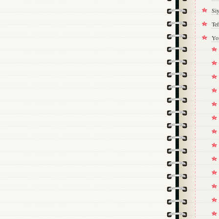
Si
Tef
Yo