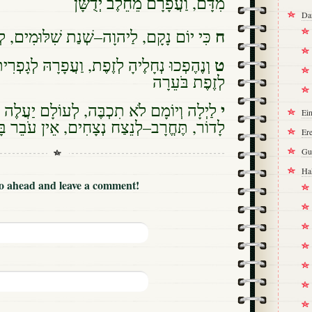
מִדָּם, וַעֲפָרָם מֵחֵלֶב יְדֻשָּׁן
Da
ח
כִּי יוֹם נָקָם, לַיהוָה–שְׁנַת שִׁלּוּמִים, לְרִ
ט
וְנֶהֶפְכוּ נְחָלֶיהָ לְזֶפֶת, וַעֲפָרָהּ לְגָפְר,
לְזֶפֶת בֹּעֵרָה
י
לַיְלָה וְיוֹמָם לֹא תִכְבֶּה, לְעוֹלָם יַעֲלֶה ע
Ei
לָדוֹר, תֶּחֱרָב–לְנֵצַח נְצָחִים, אֵין עֹבֵר בָּ
Ere
Gu
Ha
Go ahead and leave a comment!