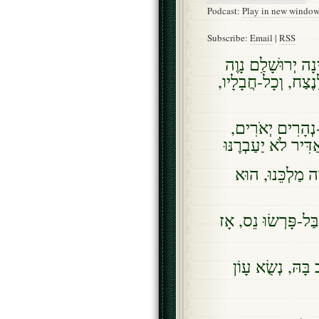
Podcast:
Play in new windo
Subscribe:
Email
|
RSS
ָה יְרוּשָׁלִַם נָוֶה
לָנֶצַח, וְכָל-חֲבָלָיו
-נְהָרִים יְאֹרִים
ַדִּיר לֹא יַעַבְרֶנּוּ
ה מַלְכֵּנוּ, הוּא
 בַּל-פָּרְשׂוּ נֵס, אָז
ָּהּ, נְשֻׂא עָו‍ֹן