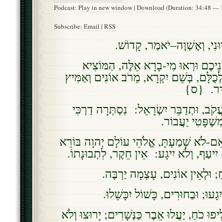
Podcast:
Play in new window
|
Download
(Duration: 34:48 —
Subscribe:
Email
|
RSS
וּנִי, וְאֶשְׁוֶה–יֹאמַר, קָדוֹשׁ
יכֶם וּרְאוּ מִי-בָרָא אֵלֶּה, הַמּוֹצִיא
כֻלָּם, בְּשֵׁם יִקְרָא, מֵרֹב אוֹנִים וְאַמִּיץ
ֶעְדָּר. {ס
ֹב, וּתְדַבֵּר יִשְׂרָאֵל: נִסְתְּרָה דַרְכִּי
מִשְׁפָּטִי יַעֲבוֹר
ִם-לֹא שָׁמַעְתָּ, אֱלֹהֵי עוֹלָם יְהוָה בּוֹרֵא
ִיעַף, וְלֹא יִיגָע: אֵין חֵקֶר, לִתְבוּנָתוֹ
ֹחַ; וּלְאֵין אוֹנִים, עָצְמָה יַרְבֶּה
יִגָעוּ; וּבַחוּרִים, כָּשׁוֹל יִכָּשֵׁלוּ
ִיפוּ כֹחַ, יַעֲלוּ אֵבֶר כַּנְּשָׁרִים; יָרוּצוּ וְלֹא