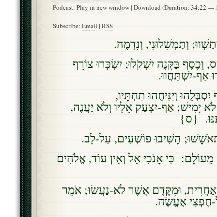
Podcast:
Play in new window
|
Download
(Duration: 34:22 —
Subscribe:
Email
|
RSS
ְתַשְׁווּ; וְתַמְשִׁלוּנִי, וְנִדְמֶה
, וְכֶסֶף בַּקָּנֶה יִשְׁקֹלוּ; יִשְׂכְּרוּ צוֹרֵף
דוּ אַף-יִשְׁתַּחֲווּ
יִסְבְּלֻהוּ וְיַנִּיחֻהוּ תַחְתָּיו
, לֹא יָמִישׁ; אַף-יִצְעַק אֵלָיו וְלֹא יַעֲנֶה
יעֶנּוּ. {ס
ְאֹשָׁשׁוּ; הָשִׁיבוּ פוֹשְׁעִים, עַל-לֵב
 מֵעוֹלָם: כִּי אָנֹכִי אֵל וְאֵין עוֹד, אֱלֹהִים
ַחֲרִית, וּמִקֶּדֶם אֲשֶׁר לֹא-נַעֲשׂוּ; אֹמֵר
ל-חֶפְצִי אֶעֱשֶׂה