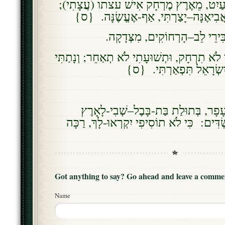
ח עַיִט, מֵאֶרֶץ מֶרְחָק אִישׁ עצתו (עֲצָתִי
-אֲבִיאֶנָּה–יָצַרְתִּי, אַף-אֶעֱשֶׂנָּה. {ס
בִּירֵי לֵב–הָרְחוֹקִים, מִצְּדָקָה
 לֹא תִרְחָק, וּתְשׁוּעָתִי לֹא תְאַחֵר; וְנָתַתִּי
לְיִשְׂרָאֵל תִּפְאַרְתִּי. {ס
עָפָר, בְּתוּלַת בַּת-בָּבֶל–שְׁבִי-לָאָרֶץ
ְׂדִּים: כִּי לֹא תוֹסִיפִי יִקְרְאוּ-לָךְ, רַכָּה
Got anything to say? Go ahead and leave a comme
Name