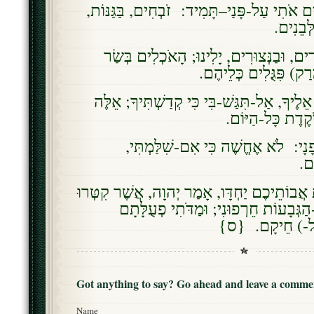
 אֹתִי עַל-פָּנַי–תָּמִיד: זֹבְחִים, בַּגַּנּוֹת
ְּבֵנִים
רִים, וּבַנְּצוּרִים, יָלִינוּ; הָאֹכְלִים בְּשַׂר
ַק) פִּגֻּלִים כְּלֵיהֶם
יךָ, אַל-תִּגַּשׁ-בִּי כִּי קְדַשְׁתִּיךָ; אֵלֶּה
יֹקֶדֶת כָּל-הַיּוֹם
ָנָי: לֹא אֶחֱשֶׁה כִּי אִם-שִׁלַּמְתִּי
קָם
ֹת אֲבוֹתֵיכֶם יַחְדָּו, אָמַר יְהוָה, אֲשֶׁר קִטְּרוּ
גְּבָעוֹת חֵרְפוּנִי; וּמַדֹּתִי פְעֻלָּתָם
אֶל-) חֵיקָם. {ס
Got anything to say? Go ahead and leave a comme
Name