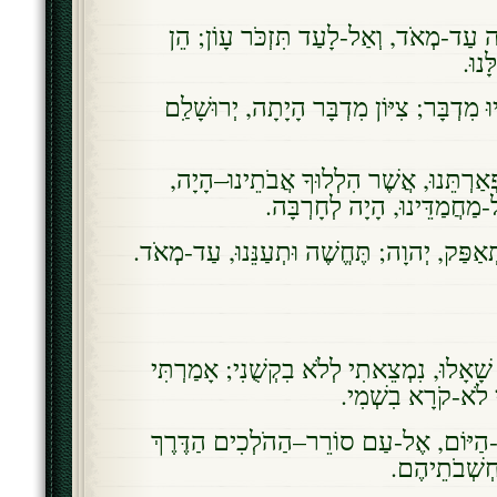
עַד-מְאֹד, וְאַל-לָעַד תִּזְכֹּר עָו‍ֹן; הֵן
ָּנוּ
ּ מִדְבָּר; צִיּוֹן מִדְבָּר הָיָתָה, יְרוּשָׁלִַם
פְאַרְתֵּנוּ, אֲשֶׁר הִלְלוּךָ אֲבֹתֵינוּ–הָיָה
-מַחֲמַדֵּינוּ, הָיָה לְחָרְבָּה
אַפַּק, יְהוָה; תֶּחֱשֶׁה וּתְעַנֵּנוּ, עַד-מְאֹד
שָׁאָלוּ, נִמְצֵאתִי לְלֹא בִקְשֻׁנִי; אָמַרְתִּי
גּוֹי לֹא-קֹרָא בִשְׁמִי
ָּל-הַיּוֹם, אֶל-עַם סוֹרֵר–הַהֹלְכִים הַדֶּרֶךְ
ְשְׁבֹתֵיהֶם