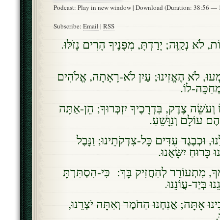
Podcast:
Play in new window
|
Download
(Duration: 38:56 —
Subscribe:
Email
|
RSS
ֹת, לֹא נְקַוֶּה; יָרַדְתָּ, מִפָּנֶיךָ הָרִים נָזֹלּוּ
עוּ, לֹא הֶאֱזִינוּ; עַיִן לֹא-רָאָתָה, אֱלֹהִים
מְחַכֵּה-לוֹ
וְעֹשֵׂה צֶדֶק, בִּדְרָכֶיךָ יִזְכְּרוּךָ; הֵן-אַתָּה
ָהֶם עוֹלָם וְנִוָּשֵׁעַ
ָנוּ, וּכְבֶגֶד עִדִּים כָּל-צִדְקֹתֵינוּ; וַנָּבֶל
ֵנוּ כָּרוּחַ יִשָּׂאֻנוּ
ָ, מִתְעוֹרֵר לְהַחֲזִיק בָּךְ: כִּי-הִסְתַּרְתָּ
ֵנוּ בְּיַד-עֲו‍ֹנֵנוּ
ינוּ אָתָּה; אֲנַחְנוּ הַחֹמֶר וְאַתָּה יֹצְרֵנוּ
ּ